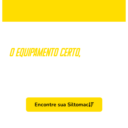
O Equipamento certo,
em poucos
cliques
Selecione as características da sua propriedade
e veja, em tempo real,
qual equipamento da Siltomac é perfeito para o
seu campo.
Encontre sua Siltomac