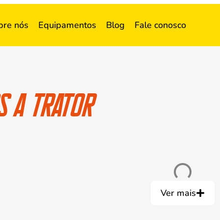
bre nós
Equipamentos
Blog
Fale conosco
s a trator
Ver mais