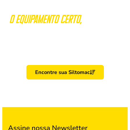
O Equipamento certo,
em poucos
cliques
Selecione as características da sua propriedade
e veja, em tempo real,
qual equipamento da Siltomac é perfeito para o
seu campo.
Encontre sua Siltomac
Assine nossa Newsletter