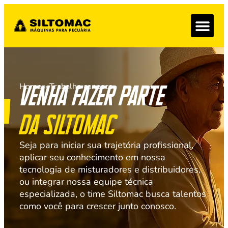
Home
Venha fazer parte
»
Trabalhe conosco
da Siltomac
Seja para iniciar sua trajetória profissional,
aplicar seu conhecimento em nossa
tecnologia de misturadores e distribuidores,
ou integrar nossa equipe técnica
especializada, o time Siltomac busca talentos
como você para crescer junto conosco.