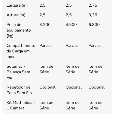
Largura (m)
2,5
2,5
2,75
2
Altura (m)
2,5
2,5
3,36
3
Peso do
3.200
4.500
6.800
9
equipamento
(kg)
Compartimento
Parcial
Parcial
Parcial
P
de Carga em
Inox
Solumac -
Item de
Item de
Item de
I
Balança Sem
Série
Série
Série
S
Fio
Repetidor de
Opcional
Opcional
Opcional
O
Peso Sem Fio
Kit Multimídia -
Item de
Item de
Item de
I
1 Câmera
Série
Série
Série
S