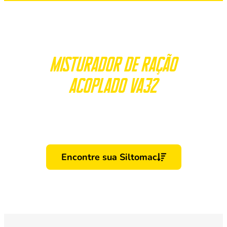
Fortaleça a sua produção com o
Misturador de ração
acoplado VA32
Selecione as características da sua propriedade
e veja, em tempo real,
qual equipamento da Siltomac é perfeito para o
seu campo.
Encontre sua Siltomac