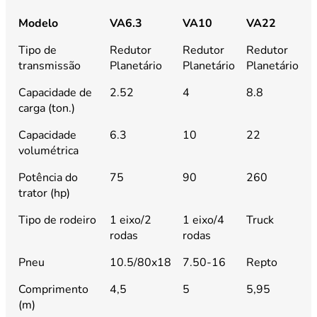
Modelo
VA6.3
VA10
VA22
Tipo de
Redutor
Redutor
Redutor
R
transmissão
Planetário
Planetário
Planetário
P
Capacidade de
2.52
4
8.8
1
carga (ton.)
Capacidade
6.3
10
22
3
volumétrica
Potência do
75
90
260
2
trator (hp)
Tipo de rodeiro
1 eixo/2
1 eixo/4
Truck
T
rodas
rodas
Pneu
10.5/80x18
7.50-16
Repto
R
Comprimento
4,5
5
5,95
7
(m)