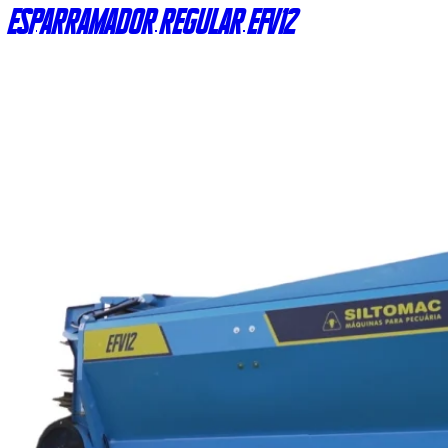
Esparramador regular EFV12