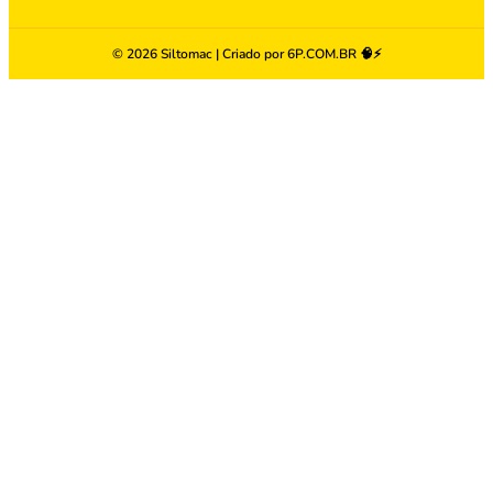
© 2026 Siltomac | Criado por
6P.COM.BR
🧠⚡