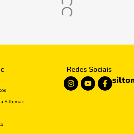
ac
Redes Sociais
silto
tos
ua Siltomac
co