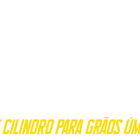
aleça a sua produção 
 cilindro para grãos úm