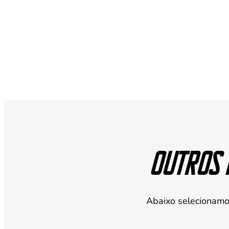
Selecio
qu
Outros 
Abaixo selecionamo