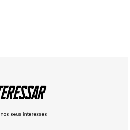
po real,
po.
teressar
nos seus interesses