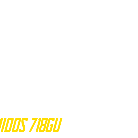
com o
idos 718GU