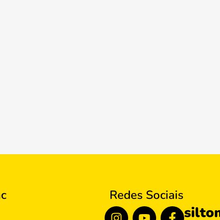
ac
Redes Sociais
silto