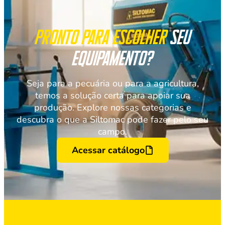
Pronto para escolher
seu
equipamento?
Seja para a pecuária ou para a agricultura,
temos a solução certa para apoiar sua
produção. Explore nossas categorias e
descubra o que a Siltomac pode fazer pelo seu
campo.
Acessar catálogo