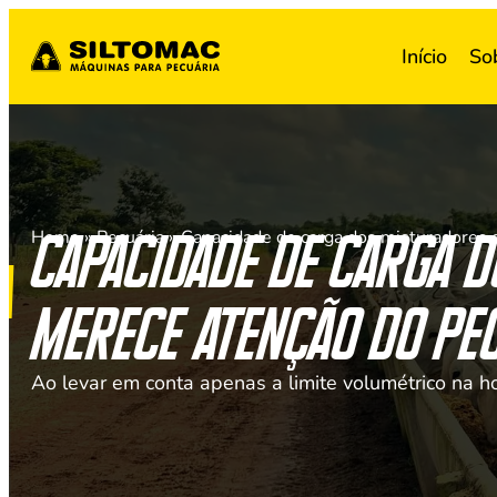
Início
So
Capacidade de carga 
Home
»
Pecuária
»
merece atenção do pe
Ao levar em conta apenas a limite volumétrico na h