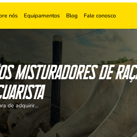
bre nós
Equipamentos
Blog
Fale conosco
dos misturadores de raç
Capacidade de carga dos misturadores de ração merece atenção do pecuarista
cuarista
ora de adquirir…